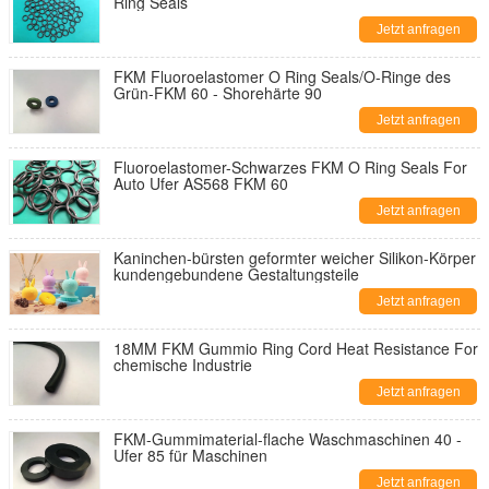
Ring Seals
Jetzt anfragen
FKM Fluoroelastomer O Ring Seals/O-Ringe des
Grün-FKM 60 - Shorehärte 90
Jetzt anfragen
Fluoroelastomer-Schwarzes FKM O Ring Seals For
Auto Ufer AS568 FKM 60
Jetzt anfragen
Kaninchen-bürsten geformter weicher Silikon-Körper
kundengebundene Gestaltungsteile
Jetzt anfragen
18MM FKM Gummio Ring Cord Heat Resistance For
chemische Industrie
Jetzt anfragen
FKM-Gummimaterial-flache Waschmaschinen 40 -
Ufer 85 für Maschinen
Jetzt anfragen