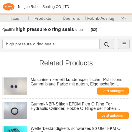
Ningbo Robon Sealing CO.,LTD
Haus
Produkte
Über uns
Fabrik-Ausflug
>>
high pressure o ring seals
Qualität
supplier.
(82)
Related Products
Maschinen-zerteilt kundenspezifischer Präzisions-
Gummi blaue Farbe mit gutem, Eigenschaften
isolierend
Jetzt anfragen
Gummi-NBR-Silikon EPDM Fkm O Ring For
Hydraulic Cylinder, Robbe O-Ringe der hohen
Temperatur
Jetzt anfragen
Wetterbeständigkeits-schwarzes 90 Ufer FKM O