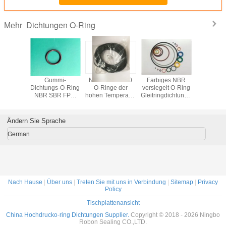
Dichtungen O-Ring
Mehr
g der
Gummi-
NBR-Gummi 90
Farbiges NBR
AS568 G
gs-AS568
Dichtungs-O-Ring
O-Ringe der
versiegelt O-Ring
Ring Sea
NBR SBR FPM
hohen Temperatur
Gleitringdichtungs-
Ring Öldi
AS568
des Ufer-1.78mm
O-Ring Werkzeug,
O-Ri
das für Industrie
Gummir
Standard ist
Ändern Sie Sprache
German
Nach Hause
|
Über uns
|
Treten Sie mit uns in Verbindung
|
Sitemap
|
Privacy
Policy
Tischplattenansicht
China Hochdrucko-ring Dichtungen Supplier.
Copyright © 2018 - 2026 Ningbo
Robon Sealing CO.,LTD.