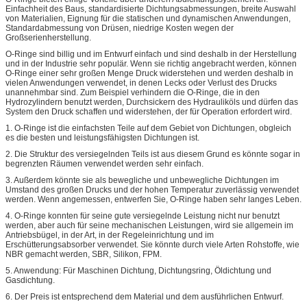
Einfachheit des Baus, standardisierte Dichtungsabmessungen, breite Auswahl
von Materialien, Eignung für die statischen und dynamischen Anwendungen,
Standardabmessung von Drüsen, niedrige Kosten wegen der
Großserienherstellung.
O-Ringe sind billig und im Entwurf einfach und sind deshalb in der Herstellung
und in der Industrie sehr populär. Wenn sie richtig angebracht werden, können
O-Ringe einer sehr großen Menge Druck widerstehen und werden deshalb in
vielen Anwendungen verwendet, in denen Lecks oder Verlust des Drucks
unannehmbar sind. Zum Beispiel verhindern die O-Ringe, die in den
Hydrozylindern benutzt werden, Durchsickern des Hydrauliköls und dürfen das
System den Druck schaffen und widerstehen, der für Operation erfordert wird.
1. O-Ringe ist die einfachsten Teile auf dem Gebiet von Dichtungen, obgleich
es die besten und leistungsfähigsten Dichtungen ist.
2. Die Struktur des versiegelnden Teils ist aus diesem Grund es könnte sogar in
begrenzten Räumen verwendet werden sehr einfach.
3. Außerdem könnte sie als bewegliche und unbewegliche Dichtungen im
Umstand des großen Drucks und der hohen Temperatur zuverlässig verwendet
werden. Wenn angemessen, entwerfen Sie, O-Ringe haben sehr langes Leben.
4. O-Ringe konnten für seine gute versiegelnde Leistung nicht nur benutzt
werden, aber auch für seine mechanischen Leistungen, wird sie allgemein im
Antriebsbügel, in der Art, in der Regeleinrichtung und im
Erschütterungsabsorber verwendet. Sie könnte durch viele Arten Rohstoffe, wie
NBR gemacht werden, SBR, Silikon, FPM.
5. Anwendung: Für Maschinen Dichtung, Dichtungsring, Öldichtung und
Gasdichtung.
6. Der Preis ist entsprechend dem Material und dem ausführlichen Entwurf.