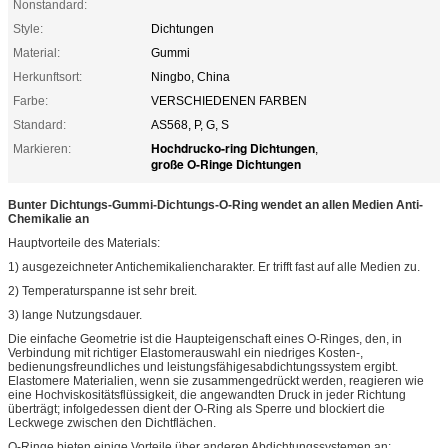
Nonstandard:
Style:
Dichtungen
Material:
Gummi
Herkunftsort:
Ningbo, China
Farbe:
VERSCHIEDENEN FARBEN
Standard:
AS568, P, G, S
Hochdrucko-ring Dichtungen
Markieren:
,
große O-Ringe Dichtungen
Bunter Dichtungs-Gummi-Dichtungs-O-Ring wendet an allen Medien Anti-
Chemikalie an
Hauptvorteile des Materials:
1) ausgezeichneter Antichemikaliencharakter. Er trifft fast auf alle Medien zu.
2) Temperaturspanne ist sehr breit.
3) lange Nutzungsdauer.
Die einfache Geometrie ist die Haupteigenschaft eines O-Ringes, den, in
Verbindung mit richtiger Elastomerauswahl ein niedriges Kosten-,
bedienungsfreundliches und leistungsfähigesabdichtungssystem ergibt.
Elastomere Materialien, wenn sie zusammengedrückt werden, reagieren wie
eine Hochviskositätsflüssigkeit, die angewandten Druck in jeder Richtung
überträgt; infolgedessen dient der O-Ring als Sperre und blockiert die
Leckwege zwischen den Dichtflächen.
O-Ringe bieten einige Vorteile über anderen Abdichtungssystemen an: