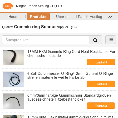
Ningbo Robon Sealing CO.,LTD
Haus
Produkte
Über uns
Fabrik-Ausflug
>>
Gummio-ring Schnur
Qualität
supplier.
(16)
18MM FKM Gummio Ring Cord Heat Resistance For
chemische Industrie
Kontakt
6 Zoll Durchmesser-O-Ring/12mm Gummi-O-Ringe
streifen materielle weiße Farbe ab
Kontakt
6mm/3mm farbige Gummischnur-Standardgrößen-
ausgezeichnete Hitzebeständigkeit
Kontakt
18mm gute Flexibilitäts-Gummio-ring Schnur 75 mit