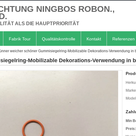
CHTUNG NINGBOS ROBON.,
D.
LITÄT ALS DIE HAUPTPRIORITÄT
Fabrik Tour
Qualitätskontrolle
Kontakt
Referenzen
ünner weicher schöner Gummisiegelring-Mobilizable Dekorations-Verwendung i
iegelring-Mobilizable Dekorations-Verwendung in
Prod
Herkun
Mark
Model
Zahl
Min B
Preis: