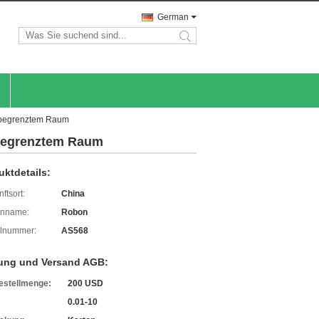
German
search
n begrenztem Raum
 begrenztem Raum
uktdetails:
ftsort:
China
enname:
Robon
lnummer:
AS568
ung und Versand AGB:
estellmenge:
200 USD
0.01-10