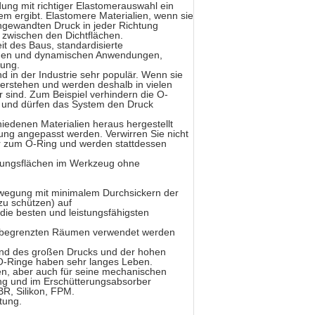
dung mit richtiger Elastomerauswahl ein
em ergibt. Elastomere Materialien, wenn sie
angewandten Druck in jeder Richtung
e zwischen den Dichtflächen.
t des Baus, standardisierte
ischen und dynamischen Anwendungen,
lung.
nd in der Industrie sehr populär. Wenn sie
erstehen und werden deshalb in vielen
sind. Zum Beispiel verhindern die O-
s und dürfen das System den Druck
iedenen Materialien heraus hergestellt
ng angepasst werden. Verwirren Sie nicht
er zum O-Ring und werden stattdessen
hrungsflächen im Werkzeug ohne
ewegung mit minimalem Durchsickern der
 zu schützen) auf
 die besten und leistungsfähigsten
 in begrenzten Räumen verwendet werden
and des großen Drucks und der hohen
O-Ringe haben sehr langes Leben.
den, aber auch für seine mechanischen
tung und im Erschütterungsabsorber
BR, Silikon, FPM.
tung.