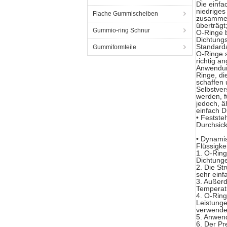
Die einfa
niedriges
Flache Gummischeiben
zusammeng
überträgt
Gummio-ring Schnur
O-Ringe b
Dichtung
Standard
Gummiformteile
O-Ringe s
richtig a
Anwendun
Ringe, di
schaffen 
Selbstver
werden, f
jedoch, ä
einfach D
• Festste
Durchsick
• Dynami
Flüssigke
1. O-Ring
Dichtunge
2. Die St
sehr einf
3. Außer
Temperat
4. O-Ring
Leistunge
verwendet
5. Anwend
6. Der Pr