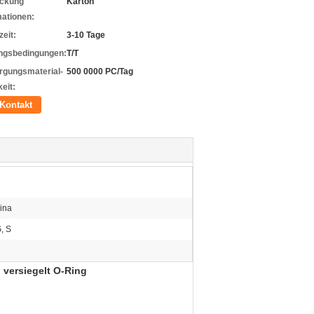
ckung
Karton
mationen:
zeit:
3-10 Tage
ngsbedingungen:
T/T
rgungsmaterial-
500 0000 PC/Tag
eit:
Kontakt
ina
, S
versiegelt O-Ring