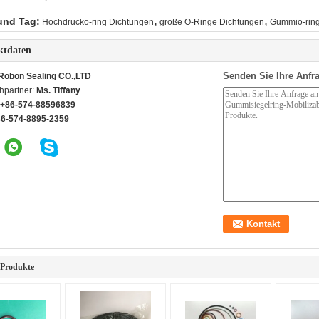
,
,
und Tag:
Hochdrucko-ring Dichtungen
große O-Ringe Dichtungen
Gummio-ring
ktdaten
Senden Sie Ihre Anfra
Robon Sealing CO.,LTD
hpartner:
Ms. Tiffany
+86-574-88596839
86-574-8895-2359
 Produkte