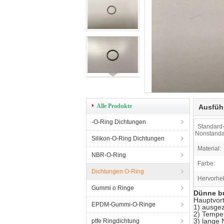
Alle Produkte
Ausfüh
-O-Ring Dichtungen
Standard
Nonstanda
Silikon-O-Ring Dichtungen
Material:
NBR-O-Ring
Farbe:
Dichtungen O-Ring
Hervorhe
Gummi o Ringe
Dünne bu
Hauptvort
EPDM-Gummi-O-Ringe
1) ausgez
2) Temper
3) lange
ptfe Ringdichtung