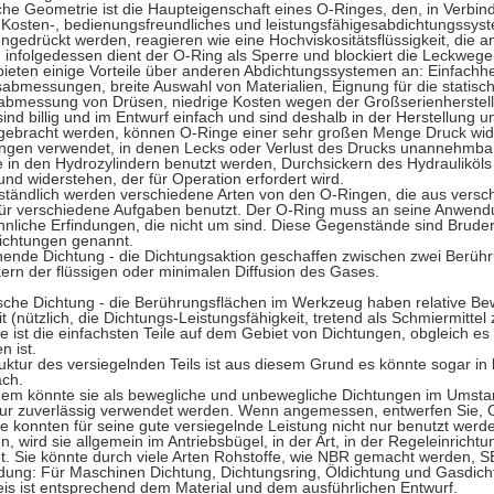
che Geometrie ist die Haupteigenschaft eines O-Ringes, den, in Verbin
 Kosten-, bedienungsfreundliches und leistungsfähigesabdichtungssyst
edrückt werden, reagieren wie eine Hochviskositätsflüssigkeit, die 
; infolgedessen dient der O-Ring als Sperre und blockiert die Leckweg
ieten einige Vorteile über anderen Abdichtungssystemen an: Einfachhei
sabmessungen, breite Auswahl von Materialien, Eignung für die stat
abmessung von Drüsen, niedrige Kosten wegen der Großserienherstel
ind billig und im Entwurf einfach und sind deshalb in der Herstellung u
ngebracht werden, können O-Ringe einer sehr großen Menge Druck wid
gen verwendet, in denen Lecks oder Verlust des Drucks unannehmbar 
e in den Hydrozylindern benutzt werden, Durchsickern des Hydrauliköl
und widerstehen, der für Operation erfordert wird.
ständlich werden verschiedene Arten von den O-Ringen, die aus versch
ür verschiedene Aufgaben benutzt. Der O-Ring muss an seine Anwendu
hnliche Erfindungen, die nicht um sind. Diese Gegenstände sind Brud
ichtungen genannt.
hende Dichtung - die Dichtungsaktion geschaffen zwischen zwei Berü
ern der flüssigen oder minimalen Diffusion des Gases.
sche Dichtung - die Berührungsflächen im Werkzeug haben relative B
it (nützlich, die Dichtungs-Leistungsfähigkeit, tretend als Schmiermittel
e ist die einfachsten Teile auf dem Gebiet von Dichtungen, obgleich es
n ist.
ruktur des versiegelnden Teils ist aus diesem Grund es könnte sogar
ach.
dem könnte sie als bewegliche und unbewegliche Dichtungen im Umst
ur zuverlässig verwendet werden. Wenn angemessen, entwerfen Sie, 
e konnten für seine gute versiegelnde Leistung nicht nur benutzt wer
n, wird sie allgemein im Antriebsbügel, in der Art, in der Regeleinrich
. Sie könnte durch viele Arten Rohstoffe, wie NBR gemacht werden, S
ung: Für Maschinen Dichtung, Dichtungsring, Öldichtung und Gasdich
eis ist entsprechend dem Material und dem ausführlichen Entwurf.