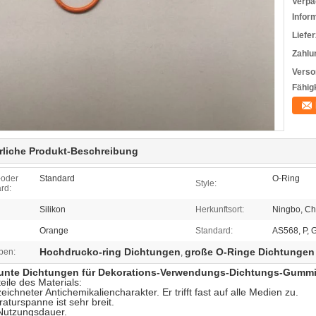
Verpa
Infor
Liefer
Zahlu
Verso
Fähigk
rliche Produkt-Beschreibung
-oder
Standard
O-Ring
Style:
rd:
Silikon
Herkunftsort:
Ningbo, Ch
Orange
Standard:
AS568, P, G
Hochdrucko-ring Dichtungen
große O-Ringe Dichtungen
ben:
,
nte Dichtungen für Dekorations-Verwendungs-Dichtungs-Gummi 
eile des Materials:
eichneter Antichemikaliencharakter. Er trifft fast auf alle Medien zu.
aturspanne ist sehr breit.
 Nutzungsdauer.