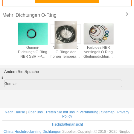
Dichtungen O-Ring
Mehr
g der
Gummi-
NBR-Gummi 90
Farbiges NBR
AS568 G
gs-AS568
Dichtungs-O-Ring
O-Ringe der
versiegelt O-Ring
Ring Sea
NBR SBR FPM
hohen Temperatur
Gleitringdichtungs-
Ring Öldi
AS568
des Ufer-1.78mm
O-Ring Werkzeug,
O-Ri
das für Industrie
Gummir
Standard ist
Ändern Sie Sprache
s
German
Nach Hause
|
Über uns
|
Treten Sie mit uns in Verbindung
|
Sitemap
|
Privacy
Policy
Tischplattenansicht
China Hochdrucko-ring Dichtungen
Supplier. Copyright © 2018 - 2025 Ningbo