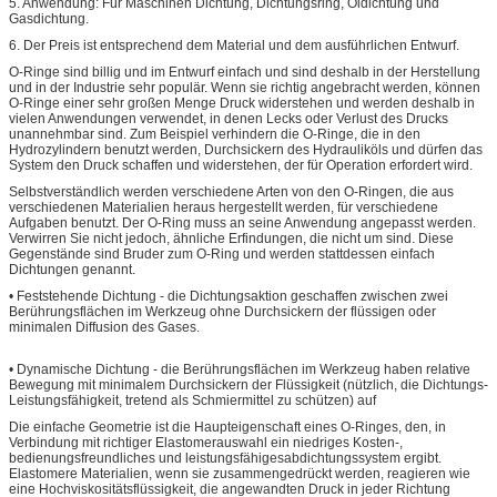
5. Anwendung: Für Maschinen Dichtung, Dichtungsring, Öldichtung und
Gasdichtung.
6. Der Preis ist entsprechend dem Material und dem ausführlichen Entwurf.
O-Ringe sind billig und im Entwurf einfach und sind deshalb in der Herstellung
und in der Industrie sehr populär. Wenn sie richtig angebracht werden, können
O-Ringe einer sehr großen Menge Druck widerstehen und werden deshalb in
vielen Anwendungen verwendet, in denen Lecks oder Verlust des Drucks
unannehmbar sind. Zum Beispiel verhindern die O-Ringe, die in den
Hydrozylindern benutzt werden, Durchsickern des Hydrauliköls und dürfen das
System den Druck schaffen und widerstehen, der für Operation erfordert wird.
Selbstverständlich werden verschiedene Arten von den O-Ringen, die aus
verschiedenen Materialien heraus hergestellt werden, für verschiedene
Aufgaben benutzt. Der O-Ring muss an seine Anwendung angepasst werden.
Verwirren Sie nicht jedoch, ähnliche Erfindungen, die nicht um sind. Diese
Gegenstände sind Bruder zum O-Ring und werden stattdessen einfach
Dichtungen genannt.
• Feststehende Dichtung - die Dichtungsaktion geschaffen zwischen zwei
Berührungsflächen im Werkzeug ohne Durchsickern der flüssigen oder
minimalen Diffusion des Gases.
• Dynamische Dichtung - die Berührungsflächen im Werkzeug haben relative
Bewegung mit minimalem Durchsickern der Flüssigkeit (nützlich, die Dichtungs-
Leistungsfähigkeit, tretend als Schmiermittel zu schützen) auf
Die einfache Geometrie ist die Haupteigenschaft eines O-Ringes, den, in
Verbindung mit richtiger Elastomerauswahl ein niedriges Kosten-,
bedienungsfreundliches und leistungsfähigesabdichtungssystem ergibt.
Elastomere Materialien, wenn sie zusammengedrückt werden, reagieren wie
eine Hochviskositätsflüssigkeit, die angewandten Druck in jeder Richtung