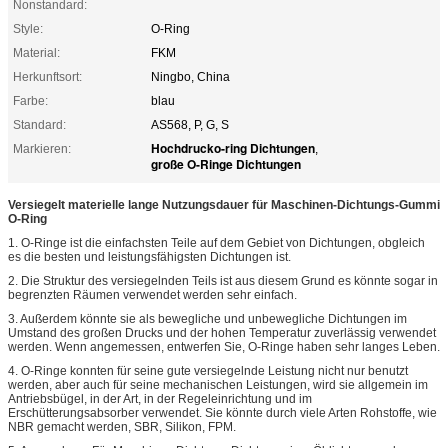
Nonstandard:
Style:
O-Ring
Material:
FKM
Herkunftsort:
Ningbo, China
Farbe:
blau
Standard:
AS568, P, G, S
Hochdrucko-ring Dichtungen
Markieren:
,
große O-Ringe Dichtungen
Versiegelt materielle lange Nutzungsdauer für Maschinen-Dichtungs-Gummi
O-Ring
1. O-Ringe ist die einfachsten Teile auf dem Gebiet von Dichtungen, obgleich
es die besten und leistungsfähigsten Dichtungen ist.
2. Die Struktur des versiegelnden Teils ist aus diesem Grund es könnte sogar in
begrenzten Räumen verwendet werden sehr einfach.
3. Außerdem könnte sie als bewegliche und unbewegliche Dichtungen im
Umstand des großen Drucks und der hohen Temperatur zuverlässig verwendet
werden. Wenn angemessen, entwerfen Sie, O-Ringe haben sehr langes Leben.
4. O-Ringe konnten für seine gute versiegelnde Leistung nicht nur benutzt
werden, aber auch für seine mechanischen Leistungen, wird sie allgemein im
Antriebsbügel, in der Art, in der Regeleinrichtung und im
Erschütterungsabsorber verwendet. Sie könnte durch viele Arten Rohstoffe, wie
NBR gemacht werden, SBR, Silikon, FPM.