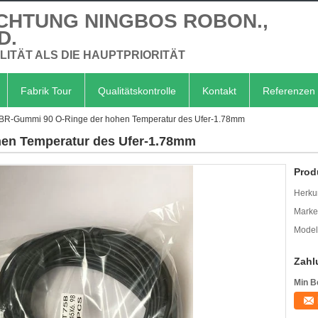
CHTUNG NINGBOS ROBON.,
D.
LITÄT ALS DIE HAUPTPRIORITÄT
Fabrik Tour
Qualitätskontrolle
Kontakt
Referenzen
BR-Gummi 90 O-Ringe der hohen Temperatur des Ufer-1.78mm
en Temperatur des Ufer-1.78mm
Prod
Herkun
Mark
Model
Zahl
Min B