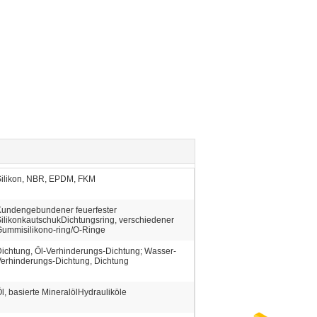
Silikon, NBR, EPDM, FKM
Kundengebundener feuerfester
ilikonkautschukDichtungsring, verschiedener
ummisilikono-ring/O-Ringe
ichtung, Öl-Verhinderungs-Dichtung; Wasser-
erhinderungs-Dichtung, Dichtung
l, basierte MineralölHydrauliköle