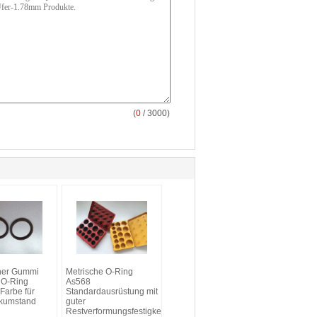
(
0
/ 3000)
her Gummi
Metrische O-Ring
t O-Ring
As568
Farbe für
Standardausrüstung mit
kumstand
guter
Restverformungsfestigkeit