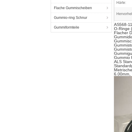
Härte:
Flache Gummischeiben
Hervorhe
Gummio-ring Schnur
AS568-11
Gummiformteile
O-Ringe 
Flacher D
Gummidi
Gummisc
Gummist
Gummist
Gummigum
Gummio R
ALS Stan
Standard
Metrisch
6.00mm,