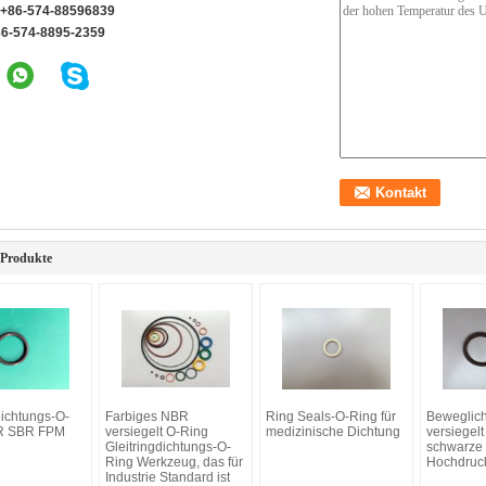
+86-574-88596839
86-574-8895-2359
 Produkte
ichtungs-O-
Farbiges NBR
Ring Seals-O-Ring für
Beweglic
R SBR FPM
versiegelt O-Ring
medizinische Dichtung
versiegel
Gleitringdichtungs-O-
schwarze 
Ring Werkzeug, das für
Hochdruc
Industrie Standard ist