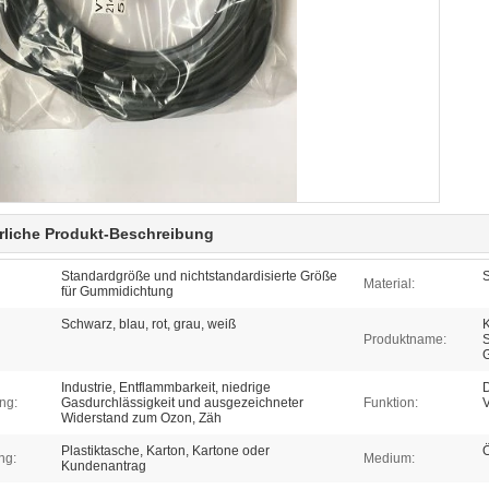
rliche Produkt-Beschreibung
Standardgröße und nichtstandardisierte Größe
Material:
für Gummidichtung
Schwarz, blau, rot, grau, weiß
Produktname:
S
G
Industrie, Entflammbarkeit, niedrige
D
ng:
Gasdurchlässigkeit und ausgezeichneter
Funktion:
V
Widerstand zum Ozon, Zäh
Plastiktasche, Karton, Kartone oder
Ö
ng:
Medium:
Kundenantrag