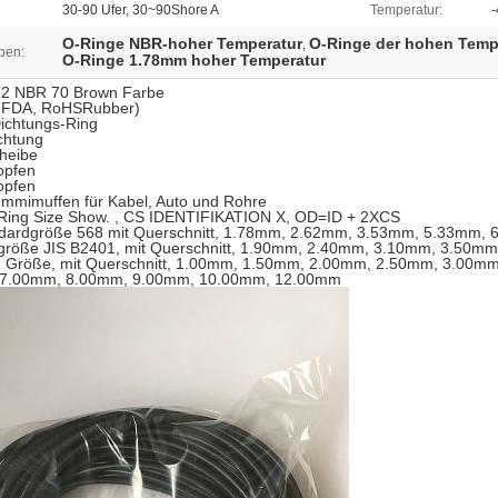
30-90 Ufer, 30~90Shore A
Temperatur:
O-Ringe NBR-hoher Temperatur
O-Ringe der hohen Temp
,
ben:
O-Ringe 1.78mm hoher Temperatur
2 NBR 70 Brown Farbe
(FDA, RoHSRubber)
ichtungs-Ring
chtung
heibe
opfen
opfen
mimuffen für Kabel, Auto und Rohre
ing Size Show. , CS IDENTIFIKATION X, OD=ID + 2XCS
dardgröße 568 mit Querschnitt, 1.78mm, 2.62mm, 3.53mm, 5.33mm,
größe JIS B2401, mit Querschnitt, 1.90mm, 2.40mm, 3.10mm, 3.50m
e Größe, mit Querschnitt, 1.00mm, 1.50mm, 2.00mm, 2.50mm, 3.00m
 7.00mm, 8.00mm, 9.00mm, 10.00mm, 12.00mm