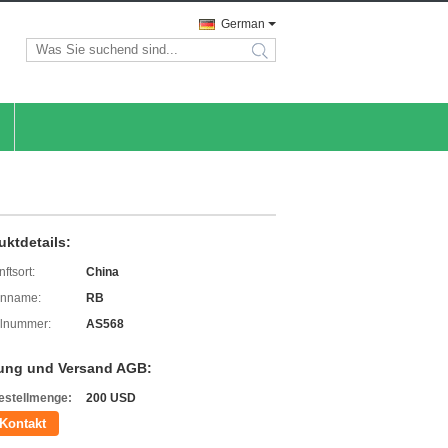
German
search
uktdetails:
ftsort:
China
enname:
RB
lnummer:
AS568
ung und Versand AGB:
estellmenge:
200 USD
Kontakt