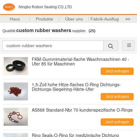
Ningbo Robon Sealing CO.,LTD
Haus
Produkte
Über uns
Fabrik-Ausflug
>>
custom rubber washers
Qualität
supplier.
(25)
FKM-Gummimaterial-flache Waschmaschinen 40 -
Ufer 85 für Maschinen
Jetzt anfragen
1,5-Zoll hohe Hitze-flaches O-Ring Dichtungs-
Dichtungs-Siegelring-Härte-Ufer
Jetzt anfragen
AS568 Standard-Nbr 70 kundenspezifische O-Ringe
Jetzt anfragen
Ring Seals-O-Ring für medizinische Dichtung