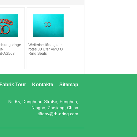
ichtungsringe
Wetterbeständigkeits-
t-
rotes 30 Ufer VMQ O
nd-AS568
Ring Seals
Fabrik Tour
Kontakte
Sitemap
Nr. 65, Donghuan-Straße, Fenghua,
Ningbo, Zhejiang, China
tiffany@rb-oring.com