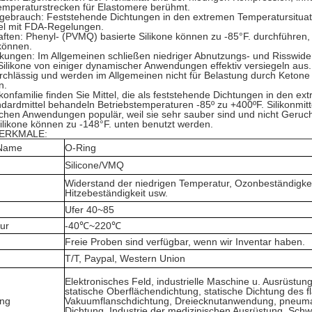
emperaturstrecken für Elastomere berühmt.
gebrauch: Feststehende Dichtungen in den extremen Temperatursituati
el mit FDA-Regelungen.
ften: Phenyl- (PVMQ) basierte Silikone können zu -85°F. durchführen,
können.
kungen: Im Allgemeinen schließen niedriger Abnutzungs- und Risswide
ilikone von einiger dynamischer Anwendungen effektiv versiegeln aus
chlässig und werden im Allgemeinen nicht für Belastung durch Ketone
n.
likonfamilie finden Sie Mittel, die als feststehende Dichtungen in de
ndardmittel behandeln Betriebstemperaturen -85º zu +400ºF. Silikonmitt
chen Anwendungen populär, weil sie sehr sauber sind und nicht Geruc
ilikone können zu -148°F. unten benutzt werden.
ERKMALE:
-Name
O-Ring
Silicone/VMQ
Widerstand der niedrigen Temperatur, Ozonbeständigkei
Hitzebeständigkeit usw.
Ufer 40~85
ur
-40℃~220℃
Freie Proben sind verfügbar, wenn wir Inventar haben.
T/T, Paypal, Western Union
Elektronisches Feld, industrielle Maschine u. Ausrüstung
statische Oberflächendichtung, statische Dichtung des f
ng
Vakuumflanschdichtung, Dreiecknutanwendung, pneum
Dichtung, Industrie der medizinischen Ausrüstung, Sch