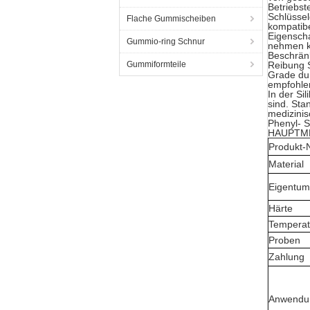
Betriebst
Schlüssel
Flache Gummischeiben
kompatib
Eigenscha
Gummio-ring Schnur
nehmen 
Beschrän
Gummiformteile
Reibung S
Grade dur
empfohle
In der Si
sind. Sta
medizinis
Phenyl- S
HAUPTM
Produkt
Material
Eigentum
Härte
Temperat
Proben
Zahlung
Anwendu