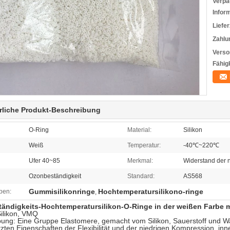
Verpa
Infor
Liefer
Zahlu
Verso
Fähigk
rliche Produkt-Beschreibung
O-Ring
Material:
Silikon
Weiß
Temperatur:
-40℃~220℃
Ufer 40~85
Merkmal:
Widerstand der 
Ozonbeständigkeit
Standard:
AS568
Gummisilikonringe
Hochtemperatursilikono-ringe
ben:
,
tändigkeits-Hochtemperatursilikon-O-Ringe in der weißen Farbe 
ilikon, VMQ
ung: Eine Gruppe Elastomere, gemacht vom Silikon, Sauerstoff und Wass
zten Eigenschaften der Flexibilität und der niedrigen Kompression, inne