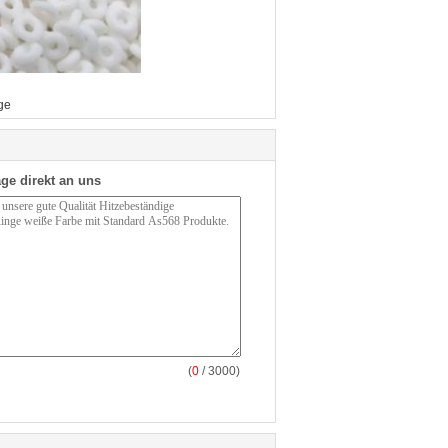
ge
ge direkt an uns
(
0
/ 3000)