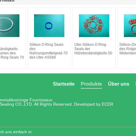
 Produkte
Silikon O Ring Seals
Ufer-Silikon O Ring
Silikon-D
ändigkeits-
des
Seals der
des Rotglu
aumes des
Nahrungsmittelgrad-70
Hitzebeständigkeits-50
Widersta
 Ring Seals 70
des Ufer-AS568
Startseite
Produkte
Über uns
misilikonringe
Fournisseur.
Sealing CO.,LTD. All Rights Reserved. Developed by
ECER
it uns einfach in