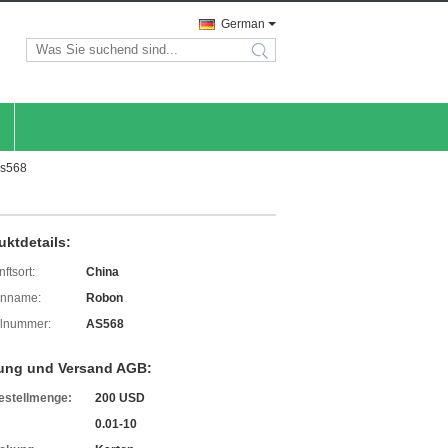
German
search
As568
uktdetails:
ftsort:
China
enname:
Robon
lnummer:
AS568
ung und Versand AGB:
estellmenge:
200 USD
0.01-10