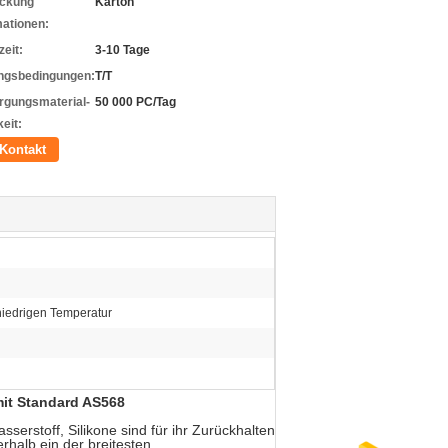
ckung
Karton
mationen:
zeit:
3-10 Tage
ngsbedingungen:
T/T
rgungsmaterial-
50 000 PC/Tag
eit:
Kontakt
niedrigen Temperatur
mit Standard AS568
erstoff, Silikone sind für ihr Zurückhalten
rhalb ein der breitesten