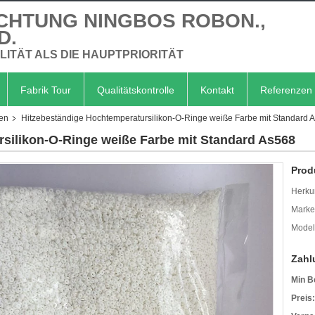
CHTUNG NINGBOS ROBON.,
D.
LITÄT ALS DIE HAUPTPRIORITÄT
Fabrik Tour
Qualitätskontrolle
Kontakt
Referenzen
gen
Hitzebeständige Hochtemperatursilikon-O-Ringe weiße Farbe mit Standard 
silikon-O-Ringe weiße Farbe mit Standard As568
Prod
Herkun
Mark
Model
Zahl
Min B
Preis: