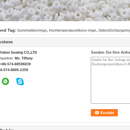
,
,
und Tag:
Gummisilikonringe
Hochtemperatursilikono-ringe
SilikonDichtungsrin
ktdaten
Senden Sie Ihre Anfra
Robon Sealing CO.,LTD
hpartner:
Ms. Tiffany
+86-574-88596839
86-574-8895-2359