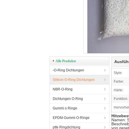
Alle Produkte
Ausfüh
-O-Ring Dichtungen
Style:
Silikon-O-Ring Dichtungen
Farbe:
NBR-O-Ring
Härte:
Dichtungen O-Ring
Funktion:
Hervorhe
Gummi o Ringe
Hitzebes
EPDM-Gummi-O-Ringe
Namen: S
Beschreib
ptfe Ringdichtung
von geset