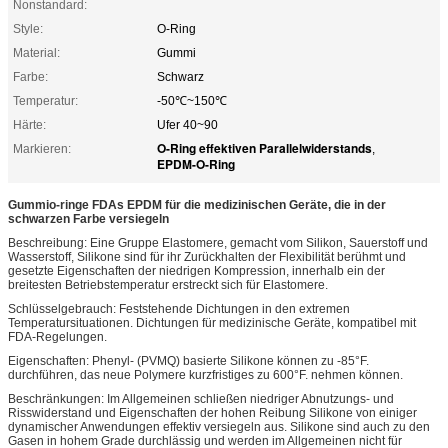
Nonstandard:
Style:
O-Ring
Material:
Gummi
Farbe:
Schwarz
Temperatur:
-50℃~150℃
Härte:
Ufer 40~90
O-Ring effektiven Parallelwiderstands
Markieren:
,
EPDM-O-Ring
Gummio-ringe FDAs EPDM für die medizinischen Geräte, die in der
schwarzen Farbe versiegeln
Beschreibung: Eine Gruppe Elastomere, gemacht vom Silikon, Sauerstoff und
Wasserstoff, Silikone sind für ihr Zurückhalten der Flexibilität berühmt und
gesetzte Eigenschaften der niedrigen Kompression, innerhalb ein der
breitesten Betriebstemperatur erstreckt sich für Elastomere.
Schlüsselgebrauch: Feststehende Dichtungen in den extremen
Temperatursituationen. Dichtungen für medizinische Geräte, kompatibel mit
FDA-Regelungen.
Eigenschaften: Phenyl- (PVMQ) basierte Silikone können zu -85°F.
durchführen, das neue Polymere kurzfristiges zu 600°F. nehmen können.
Beschränkungen: Im Allgemeinen schließen niedriger Abnutzungs- und
Risswiderstand und Eigenschaften der hohen Reibung Silikone von einiger
dynamischer Anwendungen effektiv versiegeln aus. Silikone sind auch zu den
Gasen in hohem Grade durchlässig und werden im Allgemeinen nicht für