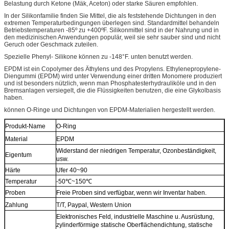
Belastung durch Ketone (Mäk, Aceton) oder starke Säuren empfohlen.
In der Silikonfamilie finden Sie Mittel, die als feststehende Dichtungen in den
extremen Temperaturbedingungen überlegen sind. Standardmittel behandeln
Betriebstemperaturen -85º zu +400ºF. Silikonmittel sind in der Nahrung und in
den medizinischen Anwendungen populär, weil sie sehr sauber sind und nicht
Geruch oder Geschmack zuteilen.
Spezielle Phenyl- Silikone können zu -148°F. unten benutzt werden.
EPDM ist ein Copolymer des Äthylens und des Propylens. Ethylenepropylene-
Diengummi (EPDM) wird unter Verwendung einer dritten Monomere produziert
und ist besonders nützlich, wenn man Phosphatesterhydrauliköle und in den
Bremsanlagen versiegelt, die die Flüssigkeiten benutzen, die eine Glykolbasis
haben.
können O-Ringe und Dichtungen von EPDM-Materialien hergestellt werden.
Produkt-Name
O-Ring
Material
EPDM
Widerstand der niedrigen Temperatur, Ozonbeständigkeit,
Eigentum
usw.
Härte
Ufer 40~90
Temperatur
-50℃~150℃
Proben
Freie Proben sind verfügbar, wenn wir Inventar haben.
Zahlung
T/T, Paypal, Western Union
Elektronisches Feld, industrielle Maschine u. Ausrüstung,
zylinderförmige statische Oberflächendichtung, statische