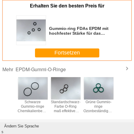
Erhalten Sie den besten Preis für
Gummio-ring FDAs EPDM mit
hochfester Stärke für das
Versiegeln der medizinischen
Geräte
Fortsetzen
EPDM-Gummi-O-Ringe
Mehr
-ringe
Schwarze
Standardschwarz-
Grüne Gummio-
Beständi
ändigkeits-
Gummio-ringe
Farbe O-Ring
ringe
Gummio-
dm für
Chemikalienbeständigkeit
maß effektiven
Ozonbeständigkeit
des Wet
rförmige
der Farbeepdm
Parallelwiderstands
der Farbeepdm
Autoteil
ische
für
mit breitester
für
weiße O
hendichtung
Luftkompressor-
Betriebstemperatur-
Vakuumflansch-
versie
Ändern Sie Sprache
Dichtung
Strecke
Dichtung
s