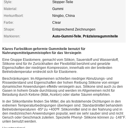
Style:
Stopper-Teile
Material:
Gummi
Herkunftsort:
Ningbo, China
Farbe:
Clear
Shape:
Entsprechend Zeichnungen
Auto-Gummi-Teile
Präzisionsgummiteile
Markieren:
,
Klares Farbsilikon geformte Gummiteile benutzt für
Nahrungsmittelgummistopfen für das Versiegeln
Eine Gruppe Elastomere, gemacht vom Silikon, Sauerstoff und Wasserstoff,
Silikone sind für ihr Zurückhalten der Flexibilität berühmt und gesetzte
Eigenschaften der niedrigen Kompression, innerhalb ein der breitesten
Betriebstemperatur erstreckt sich für Elastomere.
Beschränkungen: Im Allgemeinen schließen niedriger Abnutzungs- und
Risswiderstand und Eigenschaften der hohen Reibung Silikone von einiger
dynamischer Anwendungen effektiv versiegeln aus. Silikone sind auch zu den
Gasen in hohem Grade durchlässig und werden im Allgemeinen nicht für
Belastung durch Ketone (Mäk, Aceton) oder starke Säuren empfohlen.
In der Silikonfamilie finden Sie Mittel, die als feststehende Dichtungen in den
extremen Temperaturbedingungen überlegen sind. Standardmittel behandeln
Betriebstemperaturen -85º zu +400ºF. Silikonmittel sind in der Nahrung und in
den medizinischen Anwendungen populär, weil sie sehr sauber sind und nicht
Geruch oder Geschmack zuteilen. Spezielle Phenyl- Silikone können zu -148°F.
unten benutzt werden.