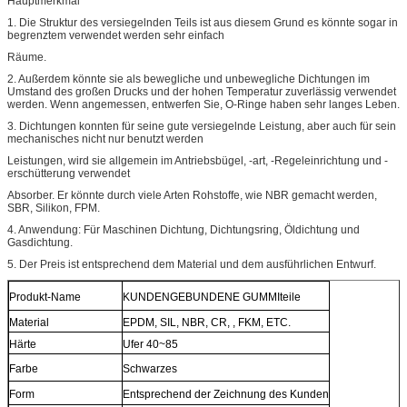
Hauptmerkmal
1. Die Struktur des versiegelnden Teils ist aus diesem Grund es könnte sogar in
begrenztem verwendet werden sehr einfach
Räume.
2. Außerdem könnte sie als bewegliche und unbewegliche Dichtungen im
Umstand des großen Drucks und der hohen Temperatur zuverlässig verwendet
werden. Wenn angemessen, entwerfen Sie, O-Ringe haben sehr langes Leben.
3. Dichtungen konnten für seine gute versiegelnde Leistung, aber auch für sein
mechanisches nicht nur benutzt werden
Leistungen, wird sie allgemein im Antriebsbügel, -art, -Regeleinrichtung und -
erschütterung verwendet
Absorber. Er könnte durch viele Arten Rohstoffe, wie NBR gemacht werden,
SBR, Silikon, FPM.
4. Anwendung: Für Maschinen Dichtung, Dichtungsring, Öldichtung und
Gasdichtung.
5. Der Preis ist entsprechend dem Material und dem ausführlichen Entwurf.
Produkt-Name
KUNDENGEBUNDENE GUMMIteile
Material
EPDM, SIL, NBR, CR, , FKM, ETC.
Härte
Ufer 40~85
Farbe
Schwarzes
Form
Entsprechend der Zeichnung des Kunden