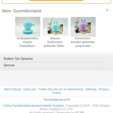
Gummiformteile
Mehr
ürsten
Antibakterielles
Blaues
Kaninchen-
Maschinen-
ilikon-
blaues
Kaninchen-
bürsten geformter
kundenspez
ng Körper
Farbsilikon-
geformte Silikon-
purpurroter
Präzision
reies
Exfoliating Bürste
Körper-Wäscher-
Silikon-Bad-
blaue Far
rmte
für Körper,
hohe Temperatur
Körper schnellen
gute
teile
geformte
beständig
Trockner
Eigensch
Ändern Sie Sprache
Gummiteile
isolie
German
Nach Hause
|
Über uns
|
Treten Sie mit uns in Verbindung
|
Sitemap
|
Privacy
Policy
Tischplattenansicht
China Formteilsilikonkautschukteile Supplier.
Copyright © 2018 - 2026 Ningbo
Robon Sealing CO.,LTD.
All rights reserved. Developed by
ECER