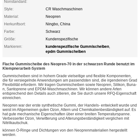
Nonstandard:
Style:
CR Waschmaschinen
Material:
Neopren
Herkunftsort:
Ningbo, China
Farbe:
Schwarz
Größe:
Kundenspezifische
kundenspezifische Gummischeiben
Markieren:
,
epdm Gummischeiben
Flache Gummischeibe des Neopren-70 in der schwarzen Runde benutzt im
Klempnerarbeit-System
Gummischeiben sind in hohem Grade vielseitige und flexible Komponenten,
die für versiegelnde Anwendungen am passendsten sind, die irgendeinen Grad
Flexibilität erfordern. Wir tragen Gummischeiben sowie Neopren, Silikon, Buna-
n, Santoprene und EPDM-Waschmaschinen. Wir können andere Arten
entsprechend den Details auch zitieren, die Sie durch unsere RFQ-Eigenschaft
einreichen.
Neopren war der erste synthetische Gummi, der Handels- entwickelt wurde und
weist im Allgemeinen guten Ozon, Altern und Chemikalienbeständigkeit auf. Es
hat gute mechanische Eigenschaften über einer breiten Temperaturspanne.
Verbesserter Ozon, Verwitterung und Alterungsbeständigkeit verglichen mit
Nitrilkautschuk.
können O-Ringe und Dichtungen von den Neoprenmaterialien hergestellt
werden.