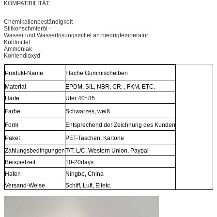
KOMPATIBILITÄT
Chemikalienbeständigkeit
Silikonschmieröl -
Wasser und Wasserlösungsmittel an niedrigtemperatur.
Kühlmittel
Ammoniak
Kohlendioxyd
Produkt-Name
Flache Gummischeiben
Material
EPDM, SIL, NBR, CR, , FKM, ETC.
Härte
Ufer 40~85
Farbe
Schwarzes, weiß
Form
Entsprechend der Zeichnung des Kunden
Paket
PET-Taschen, Kartone
Zahlungsbedingungen
T/T, L/C, Western Union, Paypal
Beispielzeit
10-20days
Hafen
Ningbo, China
Versand-Weise
Schiff, Luft, Eiletc.