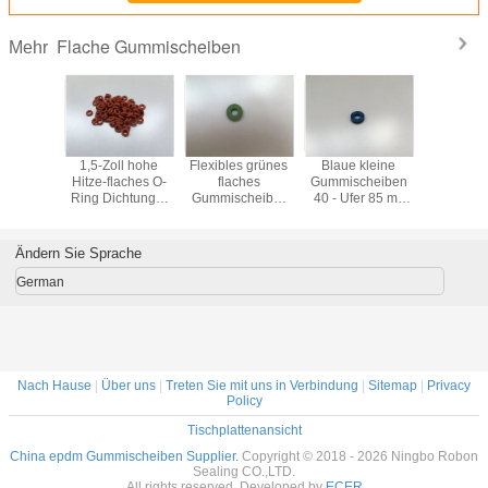
Flache Gummischeiben
Mehr
eitige
1,5-Zoll hohe
Flexibles grünes
Blaue kleine
Flac
dardisierte
Hitze-flaches O-
flaches
Gummischeiben
Gummiwas
flache
Ring Dichtungs-
Gummischeibe-
40 - Ufer 85 mit
NBR
cheiben
Dichtungs-
Altern und Wetter
breitem Druck und
Siegelring-Härte-
beständig im
Temperaturspanne
Ufer
Heizsystem
Ändern Sie Sprache
German
Nach Hause
|
Über uns
|
Treten Sie mit uns in Verbindung
|
Sitemap
|
Privacy
Policy
Tischplattenansicht
China epdm Gummischeiben Supplier.
Copyright © 2018 - 2026 Ningbo Robon
Sealing CO.,LTD.
All rights reserved. Developed by
ECER