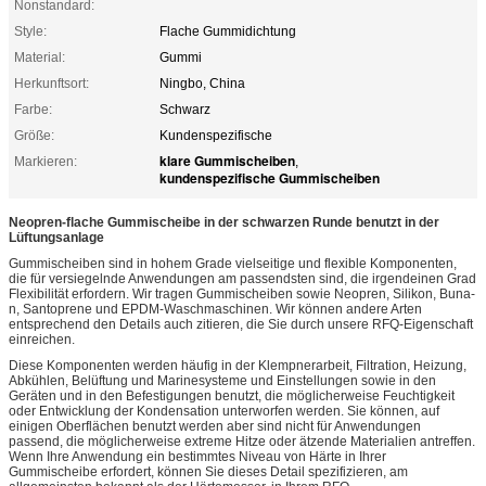
Nonstandard:
Style:
Flache Gummidichtung
Material:
Gummi
Herkunftsort:
Ningbo, China
Farbe:
Schwarz
Größe:
Kundenspezifische
klare Gummischeiben
Markieren:
,
kundenspezifische Gummischeiben
Neopren-flache Gummischeibe in der schwarzen Runde benutzt in der
Lüftungsanlage
Gummischeiben sind in hohem Grade vielseitige und flexible Komponenten,
die für versiegelnde Anwendungen am passendsten sind, die irgendeinen Grad
Flexibilität erfordern. Wir tragen Gummischeiben sowie Neopren, Silikon, Buna-
n, Santoprene und EPDM-Waschmaschinen. Wir können andere Arten
entsprechend den Details auch zitieren, die Sie durch unsere RFQ-Eigenschaft
einreichen.
Diese Komponenten werden häufig in der Klempnerarbeit, Filtration, Heizung,
Abkühlen, Belüftung und Marinesysteme und Einstellungen sowie in den
Geräten und in den Befestigungen benutzt, die möglicherweise Feuchtigkeit
oder Entwicklung der Kondensation unterworfen werden. Sie können, auf
einigen Oberflächen benutzt werden aber sind nicht für Anwendungen
passend, die möglicherweise extreme Hitze oder ätzende Materialien antreffen.
Wenn Ihre Anwendung ein bestimmtes Niveau von Härte in Ihrer
Gummischeibe erfordert, können Sie dieses Detail spezifizieren, am