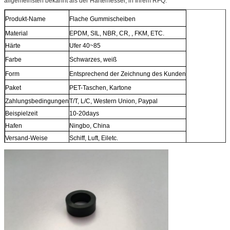
allgemeinsten bekannt als der Härtemesser, in Ihrem RFQ.
Produkt-Name
Flache Gummischeiben
Material
EPDM, SIL, NBR, CR, , FKM, ETC.
Härte
Ufer 40~85
Farbe
Schwarzes, weiß
Form
Entsprechend der Zeichnung des Kunden
Paket
PET-Taschen, Kartone
Zahlungsbedingungen
T/T, L/C, Western Union, Paypal
Beispielzeit
10-20days
Hafen
Ningbo, China
Versand-Weise
Schiff, Luft, Eiletc.