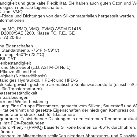
ändigkeit und gute kalte Flexibilität. Sie haben auch guten Ozon und We
ologisch neutrale Eigenschaften.
ilikon, VMQ
Ringe und Dichtungen von den Silikonmaterialien hergestellt werden.
nformationen
nung MQ, PMQ, VMQ, PVMQ ASTM D1418
 D2000/SAE J200, Klasse FC, F.E., GE
er A) 20-85
he Eigenschaften
 Standardtemp. -75°F (- 59°C)
r Temp. 450°F (232°C)
BILITÄT
enbeständigkeit
 und Getriebeöl (z.B. ASTM-Öl No.1)
 Pflanzenöl und Fett
sigkeit (Nichterdölbasis)
tändiges Hydrauliköl, HFD-R und HFD-S
ekulargewicht gechlorte aromatische Kohlenwasserstoffe (einschließ
l für Transformatoren)
asserbeständigkeit
e Salzlösungen
ern und Wetter beständig
ung: Eine Gruppe Elastomere, gemacht vom Silikon, Sauerstoff und Wass
bilität berühmt und gesetzte Eigenschaften der niedrigen Kompression, 
emperatur erstreckt sich für Elastomere.
gebrauch: Feststehende Dichtungen in den extremen Temperatursituati
el mit FDA-Regelungen.
ften: Phenyl- (PVMQ) basierte Silikone können zu -85°F. durchführen,
können.
kungen: Im Allgemeinen schließen niedriger Abnutzungs- und Risswide