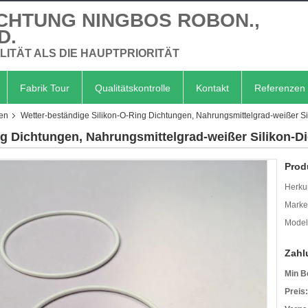
CHTUNG NINGBOS ROBON.,
D.
LITÄT ALS DIE HAUPTPRIORITÄT
Fabrik Tour
Qualitätskontrolle
Kontakt
Referenzen
gen
Wetter-beständige Silikon-O-Ring Dichtungen, Nahrungsmittelgrad-weißer S
ng Dichtungen, Nahrungsmittelgrad-weißer Silikon-D
Prod
Herkun
Mark
Model
Zahl
Min B
Preis: