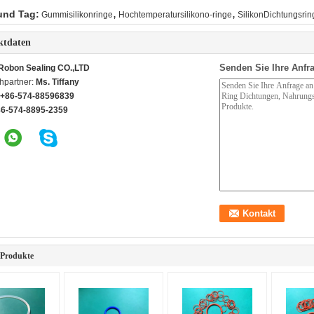
,
,
und Tag:
Gummisilikonringe
Hochtemperatursilikono-ringe
SilikonDichtungsrin
ktdaten
Senden Sie Ihre Anfra
Robon Sealing CO.,LTD
hpartner:
Ms. Tiffany
+86-574-88596839
86-574-8895-2359
 Produkte