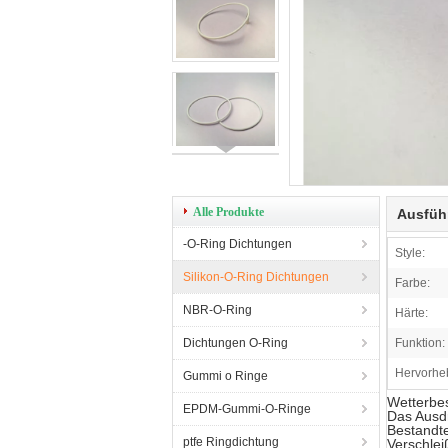
Alle Produkte
Ausfüh
-O-Ring Dichtungen
Style:
Silikon-O-Ring Dichtungen
Farbe:
NBR-O-Ring
Härte:
Dichtungen O-Ring
Funktion:
Hervorhe
Gummi o Ringe
Wetterbes
EPDM-Gummi-O-Ringe
Das Ausdr
Bestandte
ptfe Ringdichtung
Verschlei