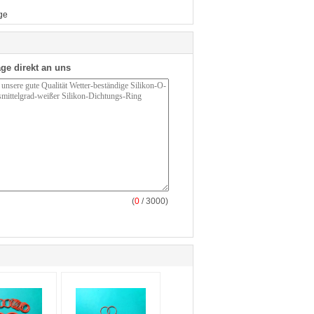
ge
ge direkt an uns
(
0
/ 3000)