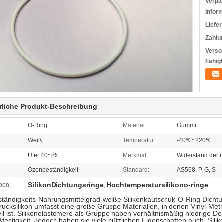
Verpa
Infor
Liefer
Zahlu
Verso
Fähigk
rliche Produkt-Beschreibung
O-Ring
Material:
Gummi
Weiß
Temperatur:
-40℃~220℃
Ufer 40~85
Merkmal:
Widerstand der 
Ozonbeständigkeit
Standard:
AS568, P, G, S
SilikonDichtungsringe
Hochtemperatursilikono-ringe
ben:
,
tändigkeits-Nahrungsmittelgrad-weiße Silikonkautschuk-O-Ring Dicht
ucksilikon umfasst eine große Gruppe Materialien, in denen Vinyl-Meth
il ist. Silikonelastomere als Gruppe haben verhältnismäßig niedrige De
ßfestigkeit. Jedoch haben sie viele nützlichen Eigenschaften auch. Sili