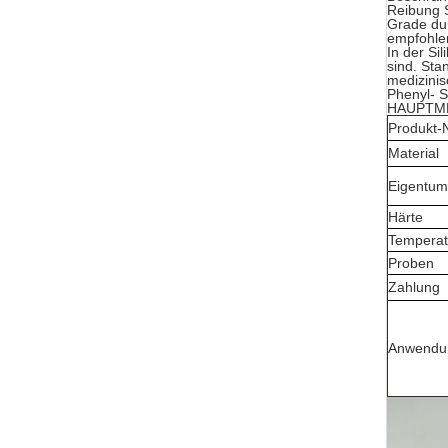
Reibung S
Grade dur
empfohle
In der Si
sind. Sta
medizinis
Phenyl- S
HAUPTM
Produkt
Material
Eigentum
Härte
Temperat
Proben
Zahlung
Anwendu