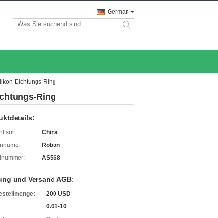
German
search
ilikon-Dichtungs-Ring
ichtungs-Ring
uktdetails:
ftsort:
China
enname:
Robon
lnummer:
AS568
ung und Versand AGB:
estellmenge:
200 USD
0.01-10