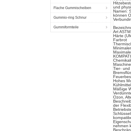
Hitzebest
und physi
Flache Gummischeiben
Namen: S
können O-
Gummio-ring Schnur
Verbundi
Gummiformteile
Bezeich
Art ASTM
Härte (Uf
Farbrot
Thermisc
Minimaler
Maximale
KOMPATI
Chemikali
Maschine
Tier- und
Bremsflüs
Feuerbes
Hohes Mol
Kühlmitte
Mäßige W
Verdünnt
Ozon, Alt
Beschreib
der Flexi
Betriebst
Schlüssel
kompatib
Eigenscha
nehmen 
Beschrän