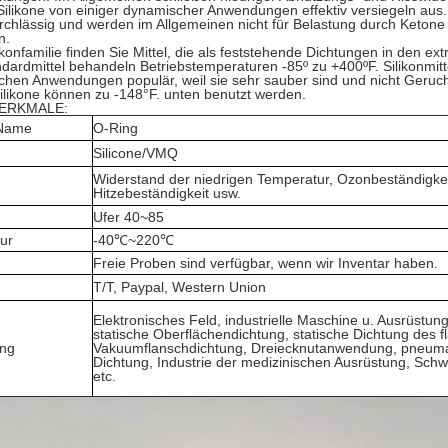
ilikone von einiger dynamischer Anwendungen effektiv versiegeln aus
chlässig und werden im Allgemeinen nicht für Belastung durch Ketone
n.
likonfamilie finden Sie Mittel, die als feststehende Dichtungen in de
ndardmittel behandeln Betriebstemperaturen -85º zu +400ºF. Silikonmitt
chen Anwendungen populär, weil sie sehr sauber sind und nicht Geruc
ilikone können zu -148°F. unten benutzt werden.
ERKMALE:
-Name
O-Ring
Silicone/VMQ
Widerstand der niedrigen Temperatur, Ozonbeständigkei
Hitzebeständigkeit usw.
Ufer 40~85
ur
-40℃~220℃
Freie Proben sind verfügbar, wenn wir Inventar haben.
T/T, Paypal, Western Union
Elektronisches Feld, industrielle Maschine u. Ausrüstung
statische Oberflächendichtung, statische Dichtung des f
ng
Vakuumflanschdichtung, Dreiecknutanwendung, pneum
Dichtung, Industrie der medizinischen Ausrüstung, Sch
etc.