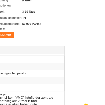
ckung
Karton
mationen:
zeit:
3-10 Tage
ngsbedingungen:
T/T
rgungsmaterial-
50 000 PC/Tag
eit:
Kontakt
niedrigen Temperatur
ungen
yl-silikon (VMQ) häufig der zentrale
hnfestigkeit, Armeriß und
konmaterialien haben gute