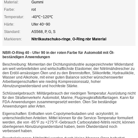
Material:
Gummi
Farbe:
rot
Temperatur:
-40℃~120℃
Härte:
Ufer 40~90
Standard:
AS568, P, G, S
Nitrilkautschuko-ringe
O-Ring nbr Material
Markieren:
,
NBR-O-Ring 40 - Ufer 90 in der roten Farbe für Automobil mit Öl-
beständigen Anwendungen
Beschreibung: Momentan der Dichtungsindustrie ausgezeichneter Widerstand
am weit verbreitetsten und wirtschaftlichste Elastomer, der Nitrilmähdrescher zu
den Erdöl-ansässigen Ölen und zu den Brennstoffen, Silikonfette, Hydrauliköle,
Wasser und Alkohole, mit einer guten Balance solcher wünschenswerter
Arbeitseigenschaften wie niedrig Kompressionssatz, hoher
Abnutzungswiderstand und hochfeste Stärke.
Schlüsselgebrauch: Militärgebrauch der niedrigen Temperatur. Ausrüstung nicht
für den Straßenverkehr. Automobil, Marine, Flugzeugkraftstoffanlagen. Kann für
FDA-Anwendungen zusammengesetzt werden. Ölen Sie beständige
Anwendungen aller Arten.
Eigenschaften: Enthalten vom Copolymerbutadien und -acrylonitril, in
unterschiedlichen Anteilen. Mittel können für die Service-Temperatur formuliert
werden, die von -85°F zu +275°F.-Gebrauch Carboxylated-Nitrils reicht, können
überlegenen Abnutzungswiderstand haben, beim Ölwiderstand noch
verbessert haben.