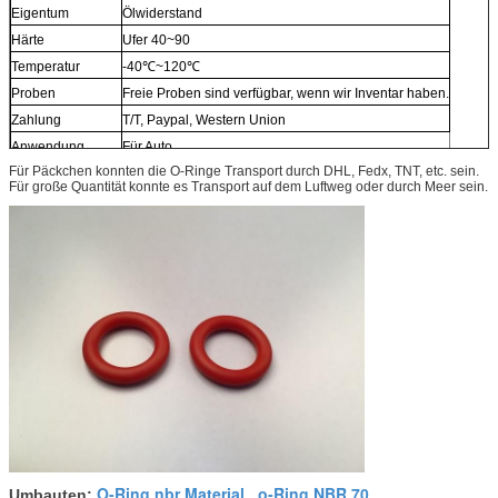
Eigentum
Ölwiderstand
Härte
Ufer 40~90
Temperatur
-40℃~120℃
Proben
Freie Proben sind verfügbar, wenn wir Inventar haben.
Zahlung
T/T, Paypal, Western Union
Anwendung
Für Auto
Für Päckchen konnten die O-Ringe Transport durch DHL, Fedx, TNT, etc. sein.
Für große Quantität konnte es Transport auf dem Luftweg oder durch Meer sein.
O-Ring nbr Material
o-Ring NBR 70
Umbauten:
,
,