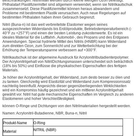
Beschränkungen: Nitrilmittel werden durch kleine Mengen Ozon befestigt.
Phthalatart Plastifiziermittel sind allgemein verwendet, wenn sie Nitrilkautschuk
zusammensetzt. Diese Plastifiziermittel können heraus abwandern und
Probleme mit bestimmtem Plastik verursachen. Auch neue Regelungen auf
bestimmten Phthalaten haben ihren Gebrauch begrenzt.
Nitril (Buna-n) ist das weit verbreitetste Elastomer wegen seines
ausgezeichneten Widerstands bis Erdölprodukte, Betriebstemperaturbereich (-
40°F zu +257°F) und einen der besten Leistung-zukostenwerte. Es ist ein
ideales Material für die Luftfahrt-, Automobil-, des Propans und des Erdgases
Anwendungen. Special hydrierte Mittel des Nitrils (HNBR) kann Widerstand
zum direkten Ozon, zum Sonnenlicht und zur Wetterbelichtung bei der
Erhöhung der Temperaturspanne verbessern auf +300°F.
Nitrilkautschuk ist der allgemeine Ausdruck für Acrylonitrilbutadienterpolymer.
Der Acrylonitrilgehalt von NitrilDichtungsmassen unterscheidet sich beträchtlich
(18% bis 50%) und Einflüsse die physikalischen Eigenschaften des fertigen
Materials.
Je höher der Acrylonitrilgehalt, der Widerstand, zum desto besser zu ölen und
zu tanken. Gleichzeitig wird Elastizität und Widerstand zum Kompressionssatz
nachteilig beeinflußt. Angesichts dieser gegenüberliegenden Wirklichkeiten
wird ein Kompromiss häufig gezeichnet und ein mittlerer Acrylonitrilgehalt
gewählt vor. Nitril hat gute mechanische Eigenschaften im Vergleich zu anderen
Elastomeren und hoher Verschleißfestigkeit.
können O-Ringe und Dichtungen von den Nitrilmaterialien hergestellt werden.
Namen: Acrylonitril-Butadienne, NBR, Buna-n, Nitril
Produkt-Name
O-Ring
NITRIL (NBR)
Material