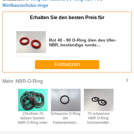
Nitrilkautschuko-ringe
Erhalten Sie den besten Preis für
Rot 40 - 90 O-Ring ölen des Ufer-
NBR, beständige runde
Gummiringe für Automobil
Fortsetzen
NBR-O-Ring
Mehr
ndiges
155x9mm 70
Schwarzer O-Ring
70 schwarzes
70 O-Ri
70 Ufer
stützen Gummi-
der
NBR O-Ring
Ufer-
-NBR O
NBR-O-Ring unter
Farbenbr/weich
Schmiermittel-
or Auto
Ministärke des o-
Gummio-ringe
Ringe Öl-
des Ufer-,