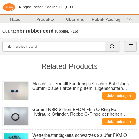
Ningbo Robon Sealing CO.,LTD
Haus
Produkte
Über uns
Fabrik-Ausflug
>>
nbr rubber cord
Qualität
supplier.
(16)
Related Products
Maschinen-zerteilt kundenspezifischer Präzisions-
Gummi blaue Farbe mit gutem, Eigenschaften
isolierend
Jetzt anfragen
Gummi-NBR-Silikon EPDM Fkm O Ring For
Hydraulic Cylinder, Robbe O-Ringe der hohen
Temperatur
Jetzt anfragen
Wetterbeständigkeits-schwarzes 90 Ufer FKM O