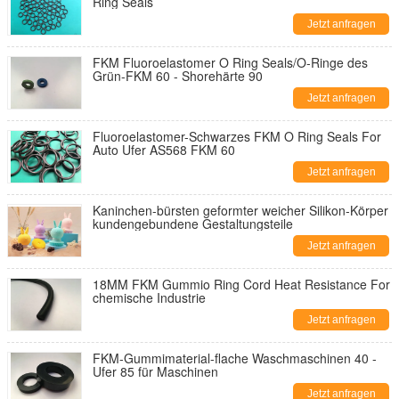
Ring Seals
Jetzt anfragen
FKM Fluoroelastomer O Ring Seals/O-Ringe des
Grün-FKM 60 - Shorehärte 90
Jetzt anfragen
Fluoroelastomer-Schwarzes FKM O Ring Seals For
Auto Ufer AS568 FKM 60
Jetzt anfragen
Kaninchen-bürsten geformter weicher Silikon-Körper
kundengebundene Gestaltungsteile
Jetzt anfragen
18MM FKM Gummio Ring Cord Heat Resistance For
chemische Industrie
Jetzt anfragen
FKM-Gummimaterial-flache Waschmaschinen 40 -
Ufer 85 für Maschinen
Jetzt anfragen