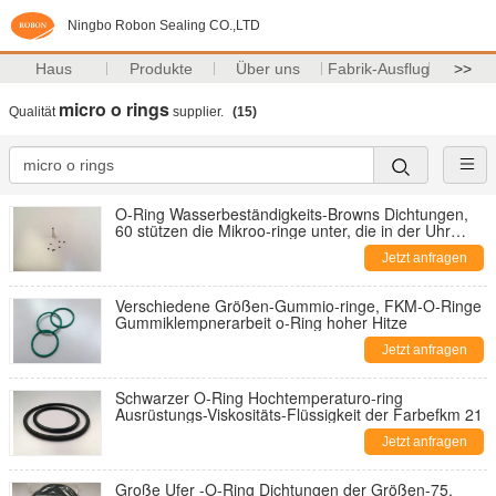
Ningbo Robon Sealing CO.,LTD
Haus
Produkte
Über uns
Fabrik-Ausflug
>>
micro o rings
Qualität
supplier.
(15)
O-Ring Wasserbeständigkeits-Browns Dichtungen,
60 stützen die Mikroo-ringe unter, die in der Uhr
benutzt werden
Jetzt anfragen
Verschiedene Größen-Gummio-ringe, FKM-O-Ringe
Gummiklempnerarbeit o-Ring hoher Hitze
Jetzt anfragen
Schwarzer O-Ring Hochtemperaturo-ring
Ausrüstungs-Viskositäts-Flüssigkeit der Farbefkm 21
Jetzt anfragen
Große Ufer -O-Ring Dichtungen der Größen-75,